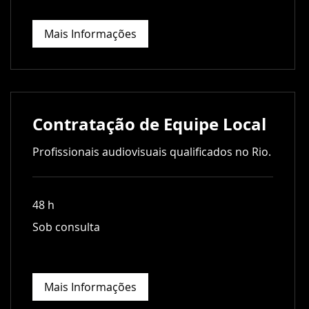
Mais Informações
Contratação de Equipe Local
Profissionais audiovisuais qualificados no Rio.
48 h
Sob
Sob consulta
consulta
Mais Informações