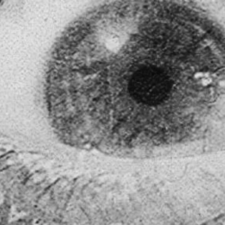
OR AUDIOVISUAL • DIRETOR DE FOT
RANIERE — MAS VOCÊ PODE ME CHAMAR DE RANI!
R AUDIOVISUAL E DIRETOR DE FOTOGRAFIA BASEADO NO RIO 
CINEMA E MAIS DE 15 ANOS DE EXPERIÊNCIA EM PRO
 VÍDEOS INSTITUCIONAIS E CONTEÚDO PARA REDES SOCIAIS.
AIXÃO POR CONTAR HISTÓRIAS COM IMAGENS EM MOVIMENTO, 
AS E CRIATIVOS A COMPARTILHAREM SUAS HISTÓRIAS E IDE
OVISUAL.
, ALIO CRIATIVIDADE, SENSIBILIDADE E EXPERIÊNCIA PARA CRI
IRAM E CONECTAM — TUDO ISSO MANTENDO OS MAIS ALTOS PAD
PORTFÓLIO
E
CURRÍCULO
PARA SABER MAIS SOBRE MINHA JORNADA