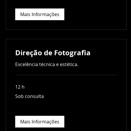
Mais Informações
Direção de Fotografia
Excelência técnica e estética.
12 h
Sob
Sob consulta
consulta
Mais Informações