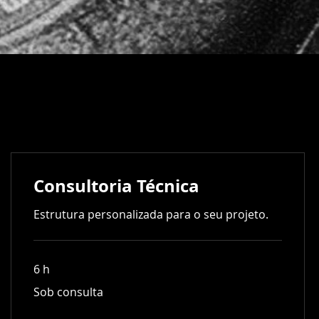
Consultoria Técnica
Estrutura personalizada para o seu projeto.
6 h
Sob
Sob consulta
consulta