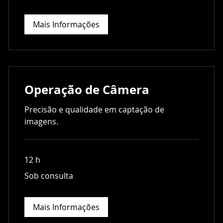
Mais Informações
Operação de Câmera
Precisão e qualidade em captação de
imagens.
12 h
Sob
Sob consulta
consulta
Mais Informações