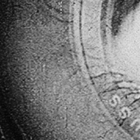
PRODUT
OLÁ! ME CHAMO 
SOU UM PRODUTO
FORMAÇÃO EM 
DOCUMENTÁRIOS,
MOVIDO PELA P
AJUDAR EMPRES
LINGUAGEM AUDI
EM CADA PROJETO
ENVOLVEM, INSP
CONHEÇA MEU
ACADÊMICA.