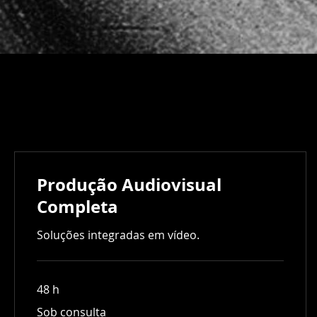
Produção Audiovisual
Completa
Soluções integradas em vídeo.
48 h
Sob
Sob consulta
consulta