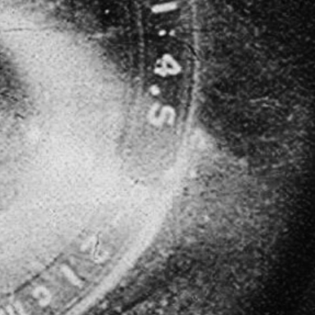
OGRAFIA
DE JANEIRO, COM
GRAMAS DE TV,
MINHA MISSÃO É
IAS ATRAVÉS DA
AR HISTÓRIAS QUE
RÕES TÉCNICOS.
 PROFISSIONAL E