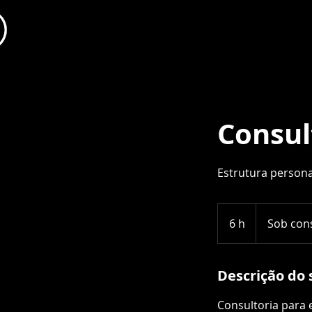
Consul
Estrutura persona
Sob
consulta
6 h
6
Sob con
h
Descrição do 
Consultoria para